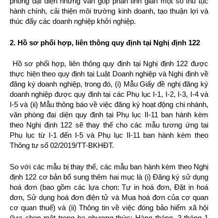
phòng đại diện nhưng vẫn góp phần tinh giản một số thủ tục
hành chính, cải thiện môi trường kinh doanh, tạo thuận lợi và
thúc đẩy các doanh nghiệp khởi nghiệp.
2. H
ồ
s
ơ
ph
ố
i h
ợ
p, liên thông quy
đị
nh t
ạ
i Ngh
ị
đị
nh 122
Hồ sơ phối hợp, liên thông quy định tại Nghị định 122 được
thực hiện theo quy định tại Luật Doanh nghiệp và Nghị định về
đăng ký doanh nghiệp, trong đó, (i) Mẫu Giấy đề nghị đăng ký
doanh nghiệp được quy định tại các Phụ lục I-1, I-2, I-3, I-4 và
I-5 và (ii) Mẫu thông báo về việc đăng ký hoạt động chi nhánh,
văn phòng đại diện quy định tại Phụ lục II-11 ban hành kèm
theo Nghị định 122 sẽ thay thế cho các mẫu tương ứng tại
Phụ lục từ I-1 đến I-5 và Phụ lục II-11 ban hành kèm theo
Thông tư số 02/2019/TT-BKHĐT.
So với các mẫu bị thay thế, các mẫu ban hành kèm theo Nghị
định 122 cơ bản bổ sung thêm hai mục là (i) Đăng ký sử dụng
hoá đơn (bao gồm các lựa chọn: Tự in hoá đơn, Đặt in hoá
đơn, Sử dụng hoá đơn điện tử và Mua hoá đơn của cơ quan
cơ quan thuế) và (ii) Thông tin về việc đóng bảo hiểm xã hội
(lựa chọn một trong ba phương thức: Hàng tháng, 3 tháng 1