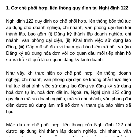
1. C
ơ
ch
ế
ph
ố
i h
ợ
p, liên thông quy
đị
nh t
ạ
i Ngh
ị
đị
nh 122
Nghị định 122 quy định cơ chế phối hợp, liên thông bốn thủ tục
áp dụng cho doanh nghiệp, chi nhánh, văn phòng đại diện khi
thành lập, bao gồm (i) Đăng ký thành lập doanh nghiệp, chi
nhánh, văn phòng đại diện, (ii) Khai trình việc sử dụng lao
động, (iii) Cấp mã số đơn vị tham gia bảo hiểm xã hội, và (iv)
Đăng ký sử dụng hóa đơn với cơ quan đầu mối tiếp nhận hồ
sơ và trả kết quả là cơ quan đăng ký kinh doanh.
Như vậy, khi thực hiện cơ chế phối hợp, liên thông, doanh
nghiệp, chi nhánh, văn phòng đại diện sẽ không phải thực hiện
thủ tục khai trình việc sử dụng lao động và đăng ký sử dụng
hoá đơn tự in, hoá đơn đặt in. Ngoài ra, Nghị định 122 cũng
quy định mã số doanh nghiệp, mã số chi nhánh, văn phòng đại
diện được sử dụng làm mã số đơn vị tham gia bảo hiểm xã
hội.
Mặc dù cơ chế phối hợp, liên thông của Nghị định 122 chỉ
được áp dụng khi thành lập doanh nghiệp, chi nhánh, văn