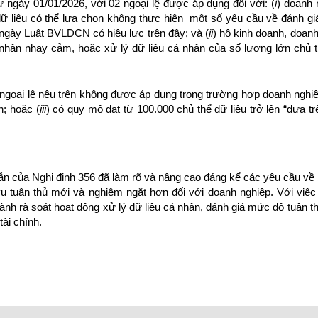
 ngày 01/01/2026, với 02 ngoại lệ được áp dụng đối với: (
i
) doanh 
dữ liệu có thể lựa chọn không thực hiện một số yêu cầu về đánh g
 ngày Luật BVLDCN có hiệu lực trên đây; và (
ii
) hộ kinh doanh, doan
cá nhân nhạy cảm, hoặc xử lý dữ liệu cá nhân của số lượng lớn chủ
 ngoại lệ nêu trên không được áp dụng trong trường hợp doanh nghiệ
n; hoặc (
iii
) có quy mô đạt từ 100.000 chủ thể dữ liệu trở lên “dựa tr
 của Nghị định 356 đã làm rõ và nâng cao đáng kể các yêu cầu về b
ụ tuân thủ mới và nghiêm ngặt hơn đối với doanh nghiệp. Với việc
nh rà soát hoạt động xử lý dữ liệu cá nhân, đánh giá mức độ tuân thủ
ài chính.