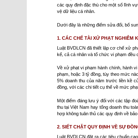
các quy định đặc thù cho một số lĩnh vự
vệ dữ liệu cá nhân.
Dưới đây là những điểm sửa đổi, bổ su
1. CÁC CHẾ TÀI XỬ PHẠT NGHIÊM 
Luật BVDLCN đã thiết lập cơ chế xử phạ
kể, cả cá nhân và tổ chức vi phạm đều c
Về xử phạt vi phạm hành chính, hành vi m
phạm, hoặc 3 tỷ đồng, tùy theo mức nào 
5% doanh thu của năm trước liền kề củ
đồng, với các chi tiết cụ thể về mức ph
Một điểm đáng lưu ý đối với các tập đo
thu tại Việt Nam hay tổng doanh thu toà
hợp không tuân thủ các quy định về bảo 
2. SIẾT CHẶT QUY ĐỊNH VỀ SỰ ĐỒN
Luật BVDLCN đặt ra các tiêu chuẩn cao 