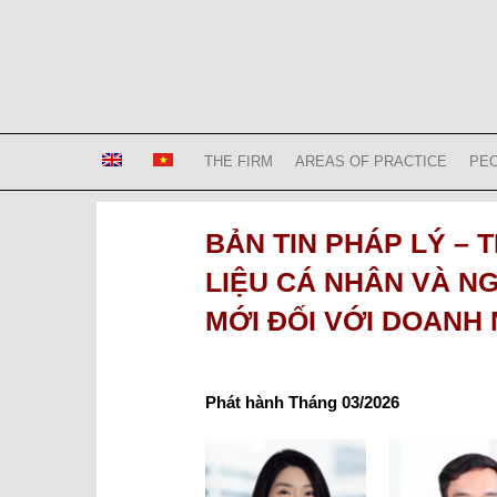
Skip
to
content
Bizconsult
Lawyers in Vietnam
THE FIRM
AREAS OF PRACTICE
PE
BẢN TIN PHÁP LÝ – 
LIỆU CÁ NHÂN VÀ NG
MỚI ĐỐI VỚI DOANH
Phát hành Tháng 03/2026