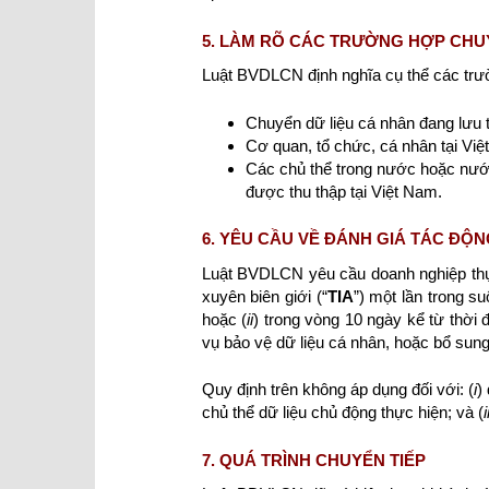
5. LÀM RÕ CÁC TRƯỜNG HỢP CHUY
Luật BVDLCN định nghĩa cụ thể các trườ
Chuyển dữ liệu cá nhân đang lưu tr
Cơ quan, tổ chức, cá nhân tại Việ
Các chủ thể trong nước hoặc nước
được thu thập tại Việt Nam.
6. YÊU CẦU VỀ ĐÁNH GIÁ TÁC ĐỘN
Luật BVDLCN yêu cầu doanh nghiệp thực
xuyên biên giới (“
TIA
”) một lần trong s
hoặc (
ii
) trong vòng 10 ngày kể từ thời 
vụ bảo vệ dữ liệu cá nhân, hoặc bổ sung
Quy định trên không áp dụng đối với: (
i
)
chủ thể dữ liệu chủ động thực hiện; và (
i
7. QUÁ TRÌNH CHUYỂN TIẾP