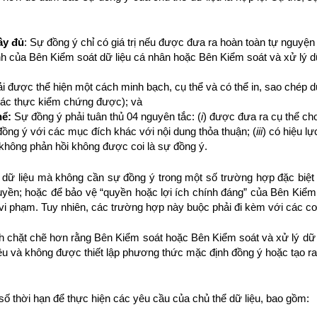
ầy đủ
: Sự đồng ý chỉ có giá trị nếu được đưa ra hoàn toàn tự nguyện v
nh của Bên Kiểm soát dữ liệu cá nhân hoặc Bên Kiểm soát và xử lý dữ
ải được thể hiện một cách minh bạch, cụ thể và có thể in, sao chép 
xác thực kiểm chứng được); và
hể:
Sự đồng ý phải tuân thủ 04 nguyên tắc: (
i
) được đưa ra cụ thể cho
đồng ý với các mục đích khác với nội dung thỏa thuận; (
iii
) có hiệu lự
 không phản hồi không được coi là sự đồng ý.
dữ liệu mà không cần sự đồng ý trong một số trường hợp đặc biệt 
ền; hoặc để bảo vệ “quyền hoặc lợi ích chính đáng” của Bên Kiểm
 vi phạm. Tuy nhiên, các trường hợp này buộc phải đi kèm với các cơ
định chặt chẽ hơn rằng Bên Kiểm soát hoặc Bên Kiểm soát và xử lý dữ
ệu và không được thiết lập phương thức mặc định đồng ý hoặc tạo ra 
số thời hạn để thực hiện các yêu cầu của chủ thể dữ liệu, bao gồm: