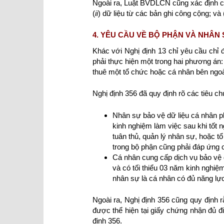
Ngoài ra, Luật BVDLCN cũng xác định các
(
ii
) dữ liệu từ các bản ghi công cộng; và 
4. YÊU CẦU VỀ BỘ PHẬN VÀ NHÂN 
Khác với Nghị định 13 chỉ yêu cầu chỉ
phải thực hiện một trong hai phương án:
thuê một tổ chức hoặc cá nhân bên ngoà
Nghị định 356 đã quy định rõ các tiêu chu
Nhân sự bảo vệ dữ liệu cá nhân ph
kinh nghiệm làm việc sau khi tốt ng
tuân thủ, quản lý nhân sự, hoặc t
trong bộ phận cũng phải đáp ứng c
Cá nhân cung cấp dịch vụ bảo vệ d
và có tối thiểu 03 năm kinh nghiệm
nhân sự là cá nhân có đủ năng lực
Ngoài ra, Nghị định 356 cũng quy định r
được thể hiện tại giấy chứng nhận đủ đ
định 356.