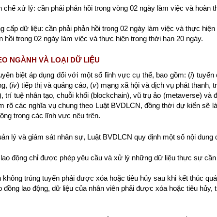
n chế xử lý: cần phải phản hồi trong vòng 02 ngày làm việc và hoàn t
cấp dữ liệu: cần phải phản hồi trong 02 ngày làm việc và thực hiện 
 hồi trong 02 ngày làm việc và thực hiện trong thời hạn 20 ngày.
EO NGÀNH VÀ LOẠI DỮ LIỆU
n biệt áp dụng đối với một số lĩnh vực cụ thể, bao gồm: (
i
) tuyển
g, (
iv
) tiếp thị và quảng cáo, (
v
) mạng xã hội và dịch vụ phát thanh, t
), trí tuệ nhân tạo, chuỗi khối (blockchain), vũ trụ ảo (metaverse) v
m rõ các nghĩa vụ chung theo Luật BVDLCN, đồng thời dự kiến sẽ l
ộng trong các lĩnh vực nêu trên.
 quản lý và giám sát nhân sự, Luật BVDLCN quy định một số nội dung 
ao động chỉ được phép yêu cầu và xử lý những dữ liệu thực sự cần t
 không trúng tuyển phải được xóa hoặc tiêu hủy sau khi kết thúc quá 
đồng lao động, dữ liệu của nhân viên phải được xóa hoặc tiêu hủy, t