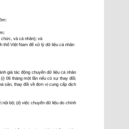
gồm:
am;
 chức, và cá nhân); và
 thổ Việt Nam để xử lý dữ liệu cá nhân
ánh giá tác động chuyển dữ liệu cá nhân
 (
i
) 06 tháng một lần nếu có sự thay đổi;
phá sản, thay đổi về đơn vị cung cấp dịch
 nội bộ; (
ii
) việc chuyển dữ liệu do chính