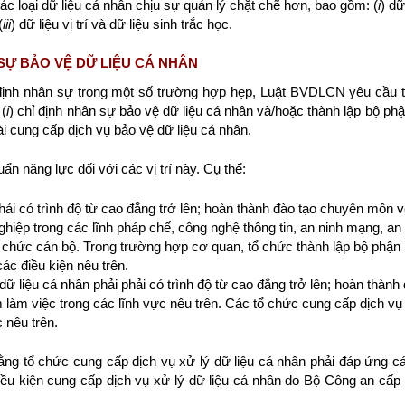
 loại dữ liệu cá nhân chịu sự quản lý chặt chẽ hơn, bao gồm: (
i
) dữ
(
iii
) dữ liệu vị trí và dữ liệu sinh trắc học.
SỰ BẢO VỆ DỮ LIỆU CÁ NHÂN
 định nhân sự trong một số trường hợp hẹp, Luật BVDLCN yêu cầu tấ
 (
i
) chỉ định nhân sự bảo vệ dữ liệu cá nhân và/hoặc thành lập bộ phậ
i cung cấp dịch vụ bảo vệ dữ liệu cá nhân.
ẩn năng lực đối với các vị trí này. Cụ thể:
ải có trình độ từ cao đẳng trở lên; hoàn thành đào tạo chuyên môn về
hiệp trong các lĩnh pháp chế, công nghệ thông tin, an ninh mạng, an ni
ổ chức cán bộ. Trong trường hợp cơ quan, tổ chức thành lập bộ phận 
ác điều kiện nêu trên.
ữ liệu cá nhân phải phải có trình độ từ cao đẳng trở lên; hoàn thành
 làm việc trong các lĩnh vực nêu trên. Các tổ chức cung cấp dịch vụ 
 nêu trên.
ằng tổ chức cung cấp dịch vụ xử lý dữ liệu cá nhân phải đáp ứng cá
iều kiện cung cấp dịch vụ xử lý dữ liệu cá nhân do Bộ Công an cấp 