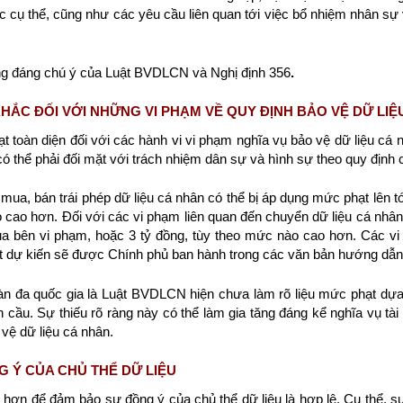
c cụ thể, cũng như các yêu cầu liên quan tới việc bổ nhiệm nhân sự 
ng đáng chú ý của Luật BVDLCN và Nghị định 356
.
KHẮC ĐỐI VỚI NHỮNG VI PHẠM VỀ QUY ĐỊNH BẢO VỆ DỮ LIỆ
t toàn diện đối với các hành vi vi phạm nghĩa vụ bảo vệ dữ liệu cá 
ó thể phải đối mặt với trách nhiệm dân sự và hình sự theo quy định c
ua, bán trái phép dữ liệu cá nhân có thể bị áp dụng mức phạt lên tới
cao hơn. Đối với các vi phạm liên quan đến chuyển dữ liệu cá nhân 
a bên vi phạm, hoặc 3 tỷ đồng, tùy theo mức nào cao hơn. Các vi 
ạt dự kiến sẽ được Chính phủ ban hành trong các văn bản hướng dẫn 
àn đa quốc gia là Luật BVDLCN hiện chưa làm rõ liệu mức phạt dựa
n cầu. Sự thiếu rõ ràng này có thể làm gia tăng đáng kể nghĩa vụ tài
vệ dữ liệu cá nhân.
G Ý CỦA CHỦ THỂ DỮ LIỆU
hơn để đảm bảo sự đồng ý của chủ thể dữ liệu là hợp lệ. Cụ thể, sự