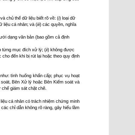
à chủ thể dữ liệu biết rõ về: (
i
) loại dữ
 liệu cá nhân; và (
iii
) các quyền, nghĩa
dưới dạng văn bản (bao gồm cả định
 từng mục đích xử lý; (
ii
) không được
c cho đến khi bị rút lại hoặc theo quy định
như: tình huống khẩn cấp; phục vụ hoạt
 soát, Bên Xử lý hoặc Bên Kiểm soát và
 chế giám sát chặt chẽ.
 liệu cá nhân có trách nhiệm chứng minh
các chỉ dẫn không rõ ràng, gây hiểu lầm