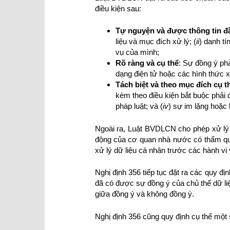
điều kiện sau:
Tự nguyện và được thông tin đ
liệu và mục đích xử lý; (
ii
) danh tí
vụ của mình;
Rõ ràng và cụ thể
: Sự đồng ý ph
dạng điện tử hoặc các hình thức 
Tách biệt và theo mục đích cụ t
kèm theo điều kiện bắt buộc phải 
pháp luật; và (
iv
) sự im lặng hoặc
Ngoài ra, Luật BVDLCN cho phép xử lý 
động của cơ quan nhà nước có thẩm quy
xử lý dữ liệu cá nhân trước các hành vi
Nghị định 356 tiếp tục đặt ra các quy 
đã có được sự đồng ý của chủ thể dữ li
giữa đồng ý và không đồng ý.
Nghị định 356 cũng quy định cụ thể một 