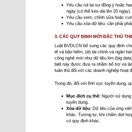
Yêu cầu rút lại sự đồng ý hoặc hạ
ngày (có thể kéo dài lên 20 ngày).
Yêu cầu xem, chỉnh sửa hoặc cung 
Yêu cầu xóa dữ liệu: cần phải phản
3. CÁC QUY ĐỊNH MỚI ĐẶC THÙ TH
Luật BVDLCN bổ sung các quy định chuyê
tế và bảo hiểm, (
iii
) tài chính và ngân hàn
công nghệ mới như dữ liệu lớn (big data
biệt này được đưa ra nhằm bổ trợ và là
tuân thủ đối với các doanh nghiệp hoạt đ
Trong đó, đối với lĩnh vực tuyển dụng,
Mục đích cụ thể:
Người sử dụng l
tuyển dụng.
Xóa dữ liệu:
Dữ liệu của ứng viên
khác. Tương tự, khi chấm dứt hợp 
có quy định khác.