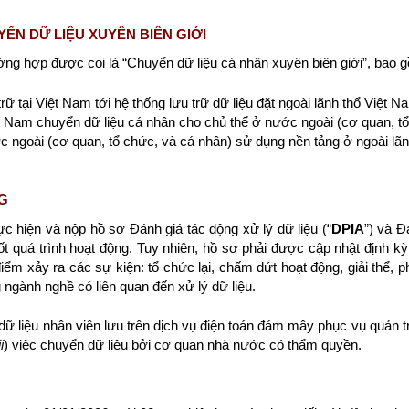
ỂN DỮ LIỆU XUYÊN BIÊN GIỚI
ng hợp được coi là “Chuyển dữ liệu cá nhân xuyên biên giới”, bao 
ữ tại Việt Nam tới hệ thống lưu trữ dữ liệu đặt ngoài lãnh thổ Việt N
t Nam chuyển dữ liệu cá nhân cho chủ thể ở nước ngoài (cơ quan, tổ
 ngoài (cơ quan, tổ chức, và cá nhân) sử dụng nền tảng ở ngoài lãnh
G
 hiện và nộp hồ sơ Đánh giá tác động xử lý dữ liệu (“
DPIA
”) và Đ
uốt quá trình hoạt động. Tuy nhiên, hồ sơ phải được cập nhật định kỳ
điểm xảy ra các sự kiện: tổ chức lại, chấm dứt hoạt động, giải thể, 
 ngành nghề có liên quan đến xử lý dữ liệu.
 dữ liệu nhân viên lưu trên dịch vụ điện toán đám mây phục vụ quản trị
ii
) việc chuyển dữ liệu bởi cơ quan nhà nước có thẩm quyền.