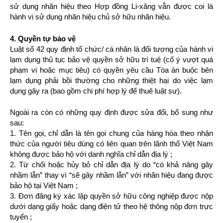
sử dụng nhãn hiệu theo Hợp đồng Li-xăng vẫn được coi là
hành vi sử dụng nhãn hiệu chủ sở hữu nhãn hiệu.
4. Quyền tự bảo vệ
Luật số 42 quy định tổ chức/ cá nhân là đối tượng của hành vi
lạm dụng thủ tục bảo vệ quyền sở hữu trí tuệ (cố ý vượt quá
phạm vi hoặc mục tiêu) có quyền yêu cầu Tòa án buộc bên
lạm dụng phải bồi thường cho những thiệt hại do việc lạm
dụng gây ra (bao gồm chi phí hợp lý để thuê luật sư).
Ngoài ra còn có những quy định được sửa đổi, bổ sung như
sau:
1. Tên gọi, chỉ dẫn là tên gọi chung của hàng hóa theo nhận
thức của người tiêu dùng có liên quan trên lãnh thổ Việt Nam
không được bảo hộ với danh nghĩa chỉ dẫn địa lý ;
2. Từ chối hoặc hủy bỏ chỉ dẫn địa lý do “có khả năng gây
nhầm lẫn” thay vì “sẽ gây nhầm lẫn” với nhãn hiệu đang được
bảo hộ tại Việt Nam ;
3. Đơn đăng ký xác lập quyền sở hữu công nghiệp được nộp
dưới dạng giấy hoặc dạng điện tử theo hệ thông nộp đơn trực
tuyến ;