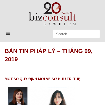
Skip
to
content
Bizconsult
Lawyers in Vietnam
BẢN TIN PHÁP LÝ – THÁNG 09,
2019
MỘT SỐ QUY ĐỊNH MỚI VỀ SỞ HỮU TRÍ TUỆ