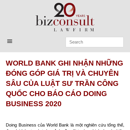
Skip
to
content
Bizconsult
Lawyers in Vietnam
WORLD BANK GHI NHẬN NHỮNG
ĐÓNG GÓP GIÁ TRỊ VÀ CHUYÊN
SÂU CỦA LUẬT SƯ TRẦN CÔNG
QUỐC CHO BÁO CÁO DOING
BUSINESS 2020
Doing Business của World Bank là một nghiên cứu tổng thể,