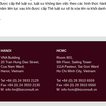
được cấp thẻ luật sư, luật sư không làm việc theo các hình thức hàn
ăm liên tục sau khi được cấp Thẻ luật sư sẽ bị xóa tên ra khỏi danh 
.
HANOI
HCMC
VNA Building
Room 801,
20 Tran Hung Dao Street,
8th Floor, Sailing Tower
Cua Nam Ward,
111A Pasteur, Sai Gon Ward
Hanoi, Vietnam
Ho Chi Minh City, Vietnam
Tel +84 (0) 24 3933 2129
Tel +84 (0) 28 3910 6559
Fax +84 (0) 24 3933 2130
Fax +84 (0) 28 3910 6560
M:
info-hn@bizconsult.vn
M:
info-hcm@bizconsult.vn