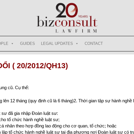
OPLE
GUIDES
LEGAL UPDATES
CONTACT
I ( 20/2012/QH13)
ung cũ. Cụ thể:
g lên 12 tháng (quy định cũ là 6 tháng)2. Thời gian tập sự hành nghề
 sư đã gia nhập Đoàn luật sư:
cho tổ chức hành nghề luật sư;
cá nhân theo hợp đồng lao động cho cơ quan, tổ chức; hoặc
h lập tổ chức hành nghề luật sư tại địa phương nơi Đoàn luật sư có tr