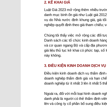
2. KÊ KHAI GIÁ
Luật Giá 2023 mở rộng thêm nhiều trường
danh mục bình ổn giá như Luật giá 2012
vụ do Nhà nước định khung giá, giá tối
nghiệp quyết định theo giá tham chiếu; 
Chúng tôi thấy việc mở rộng các đối tượ
Danh sách các tổ chức kinh doanh hàng h
và cơ quan ngang Bộ và cấp địa phương
giá liệu thủ tục kê khai có phức tạp, s
này không.
3. ĐIỀU KIỆN KINH DOANH DỊCH V
Điều kiện kinh doanh dịch vụ thẩm định
doanh nghiệp thẩm định giá và hạn chế 
doanh nghiệp từ ít nhất 3 lên ít nhất 5 th
Ngoài ra, đối với mỗi loại hình doanh n
danh phải là người có thẻ thẩm định viê
lên và công ty cổ phần bổ sung điều ki