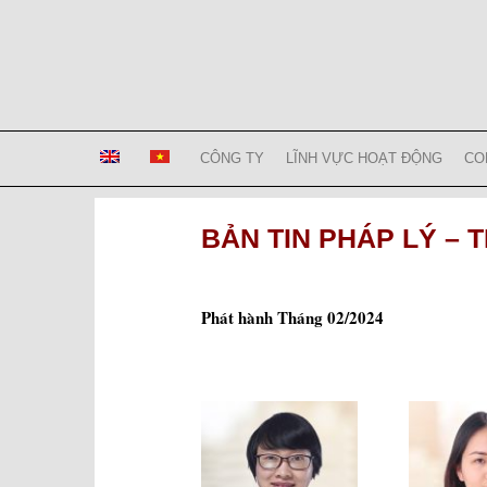
Skip
to
content
Bizconsult
Lawyers in Vietnam
CÔNG TY
LĨNH VỰC HOẠT ĐỘNG
CO
BẢN TIN PHÁP LÝ – T
Phát hành Tháng 02/2024