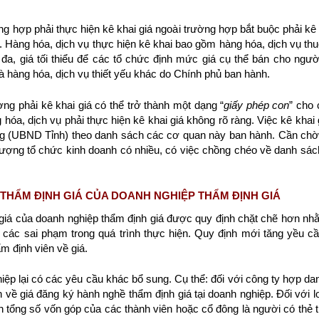
 hợp phải thực hiện kê khai giá ngoài trường hợp bắt buộc phải kê 
. Hàng hóa, dịch vụ thực hiện kê khai bao gồm hàng hóa, dịch vụ thu
 đa, giá tối thiểu để các tổ chức định mức giá cụ thể bán cho ngườ
và hàng hóa, dịch vụ thiết yếu khác do Chính phủ ban hành.
ng phải kê khai giá có thể trở thành một dạng “
giấy phép con
” cho
óa, dịch vụ phải thực hiện kê khai giá không rõ ràng. Việc kê khai
 (UBND Tỉnh) theo danh sách các cơ quan này ban hành. Cần chờ q
ố lượng tổ chức kinh doanh có nhiều, có việc chồng chéo về danh sách
Ụ THẨM ĐỊNH GIÁ CỦA DOANH NGHIỆP THẨM ĐỊNH GIÁ
 giá của doanh nghiệp thẩm định giá được quy định chặt chẽ hơn n
các sai phạm trong quá trình thực hiện. Quy định mới tăng yều cầ
ẩm định viên về giá.
ghiệp lại có các yêu cầu khác bổ sung. Cụ thể: đối với công ty hợp d
n về giá đăng ký hành nghề thẩm định giá tại doanh nghiệp. Đối với l
ện tổng số vốn góp của các thành viên hoặc cổ đông là người có thẻ 