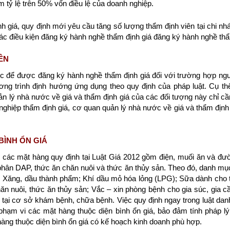
m tỷ lệ trên 50% vốn điều lệ của doanh nghiệp.
h giá, quy định mới yêu cầu tăng số lượng thẩm định viên tại chi nhá
 các điều kiện đăng ký hành nghề thẩm định giá đăng ký hành nghề thẩm
IÊN
iệc để được đăng ký hành nghề thẩm định giá đối với trường hợp ngườ
ng trình định hướng ứng dụng theo quy định của pháp luật. Cụ thể 
ản lý nhà nước về giá và thẩm định giá của các đối tượng này chỉ c
h nghiệp thẩm định giá, cơ quan quản lý nhà nước về giá và thẩm định 
BÌNH ỔN GIÁ
 các mặt hàng quy định tại Luật Giá 2012 gồm điện, muối ăn và 
phân DAP, thức ăn chăn nuôi và thức ăn thủy sản. Theo đó, danh mục
: Xăng, dầu thành phẩm; Khí dầu mỏ hóa lỏng (LPG); Sữa dành cho tr
 nuôi, thức ăn thủy sản; Vắc – xin phòng bệnh cho gia súc, gia c
tại cơ sở khám bệnh, chữa bệnh. Việc quy định ngay trong luật da
hạm vi các mặt hàng thuộc diện bình ổn giá, bảo đảm tính pháp lý
ng thuộc diện bình ổn giá có kế hoạch kinh doanh phù hợp.