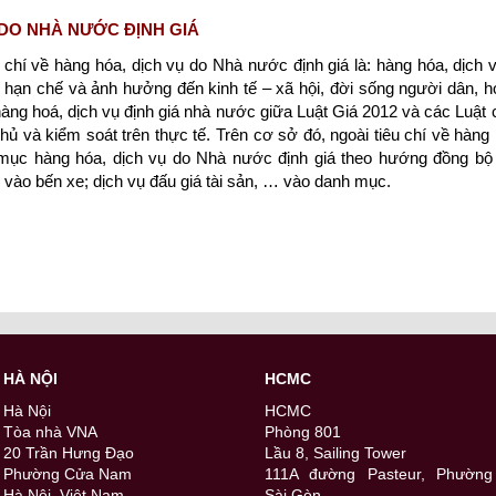
 DO NHÀ NƯỚC ĐỊNH GIÁ
chí về hàng hóa, dịch vụ do Nhà nước định giá là: hàng hóa, dịch v
 hạn chế và ảnh hưởng đến kinh tế – xã hội, đời sống người dân, ho
i hàng hoá, dịch vụ định giá nhà nước giữa Luật Giá 2012 và các Luậ
ủ và kiểm soát trên thực tế. Trên cơ sở đó, ngoài tiêu chí về hàng
ục hàng hóa, dịch vụ do Nhà nước định giá theo hướng đồng bộ 
 vào bến xe; dịch vụ đấu giá tài sản, … vào danh mục.
HÀ NỘI
HCMC
Hà Nội
HCMC
Tòa nhà VNA
Phòng 801
20 Trần Hưng Đạo
Lầu 8, Sailing Tower
Phường Cửa Nam
111A đường Pasteur, Phường
Hà Nội, Việt Nam
Sài Gòn