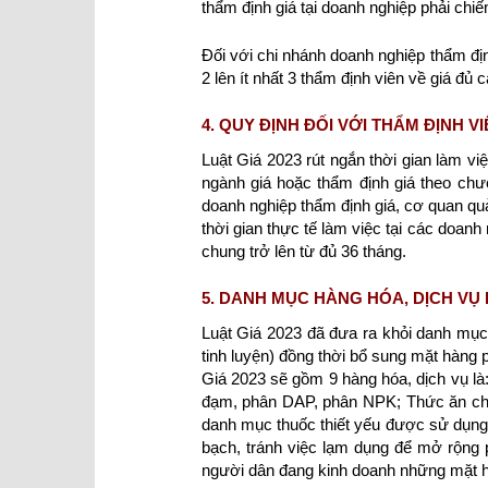
thẩm định giá tại doanh nghiệp phải chiế
Đối với chi nhánh doanh nghiệp thẩm địn
2 lên ít nhất 3 thẩm định viên về giá đủ
4. QUY ĐỊNH ĐỐI VỚI THẨM ĐỊNH V
Luật Giá 2023 rút ngắn thời gian làm v
ngành giá hoặc thẩm định giá theo chươ
doanh nghiệp thẩm định giá, cơ quan qu
thời gian thực tế làm việc tại các doan
chung trở lên từ đủ 36 tháng.
5. DANH MỤC HÀNG HÓA, DỊCH VỤ 
Luật Giá 2023 đã đưa ra khỏi danh mục
tinh luyện) đồng thời bổ sung mặt hàng 
Giá 2023 sẽ gồm 9 hàng hóa, dịch vụ là
đạm, phân DAP, phân NPK; Thức ăn chăn
danh mục thuốc thiết yếu được sử dụng 
bạch, tránh việc lạm dụng để mở rộng p
người dân đang kinh doanh những mặt hà